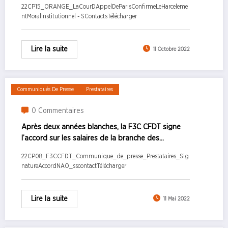
22CP15_ORANGE_LaCourDAppelDeParisConfirmeLeHarceleme
Communiqué de presse 3 octobre 2022
ntMoralInstitutionnel - SContactsTélécharger
Lire la suite
11 Octobre 2022
Communiqués De Presse
Prestataires
0 Commentaires
Après deux années blanches, la F3C CFDT signe
l’accord sur les salaires de la branche des
entreprises techniques au service de la création
22CP08_F3CCFDT_Communique_de_presse_Prestataires_Sig
et de l’évènement !
natureAccordNAO_sscontactTélécharger
Lire la suite
11 Mai 2022