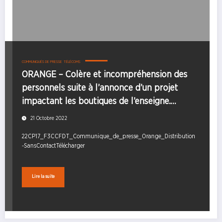
COMMUNIQUÉS DE PRESSE
TÉLÉCOMS
ORANGE – Colère et incompréhension des
personnels suite à l’annonce d’un projet
impactant les boutiques de l’enseigne.
Communiqué de Presse – 20 octobre 2022
21 Octobre 2022
22CP17_F3CCFDT_Communique_de_presse_Orange_Distribution
-SansContactTélécharger
Lire la suite