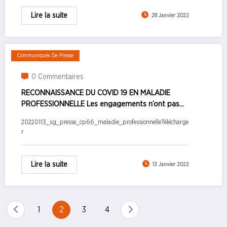
Lire la suite
28 Janvier 2022
Communiqués De Presse
0 Commentaires
RECONNAISSANCE DU COVID 19 EN MALADIE
PROFESSIONNELLE Les engagements n’ont pas
été tenus – 13 janvier 2022
20220113_sg_presse_cp66_maladie_professionnelleTélécharge
r
Lire la suite
13 Janvier 2022
Pagination
1
2
3
4
des