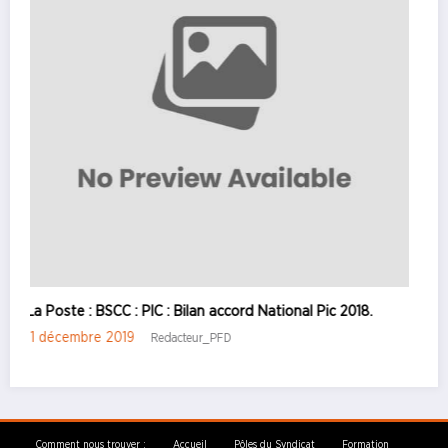
C : PIC : Bilan accord National Pic 2018.
FACILITESS : infos 
019
18 octobre 2019
Redacteur_PFD
C
Comment nous trouver :
Accueil
Pôles du Syndicat
Formation