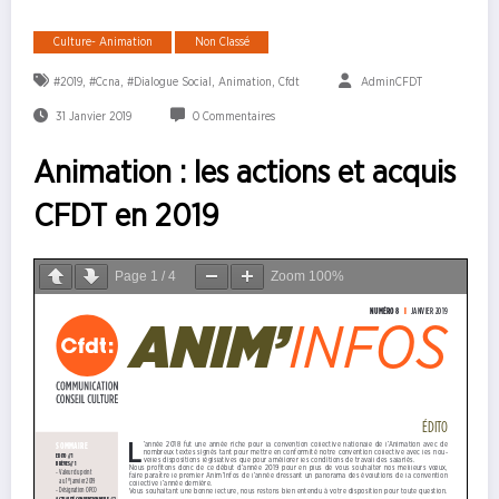
Culture- Animation
Non Classé
,
,
,
,
#2019
#ccna
#dialogue Social
Animation
Cfdt
AdminCFDT
31 Janvier 2019
0 Commentaires
Animation : les actions et acquis
CFDT en 2019
Page
1
/
4
Zoom
100%