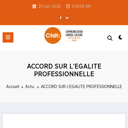
Aller
29 juin 2026
4:58:58 AM
au
contenu
CFDT S3C 44-85
ACCORD SUR L’EGALITE
PROFESSIONNELLE
Accueil
Actu.
ACCORD SUR L’EGALITE PROFESSIONNELLE