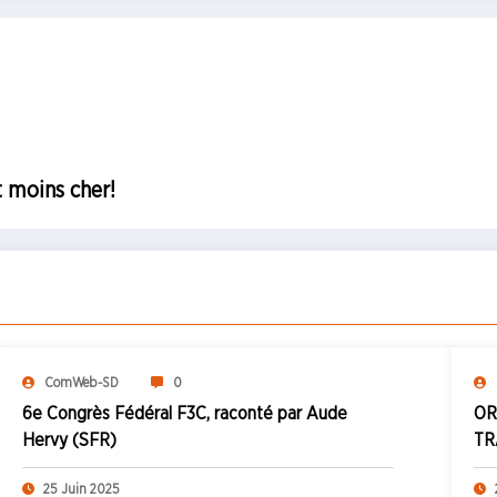
t moins cher!
ComWeb-SD
0
6e Congrès Fédéral F3C, raconté par Aude
OR
Hervy (SFR)
TR
25 Juin 2025