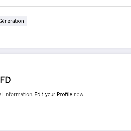
Génération
PFD
al Information.
Edit your Profile
now.