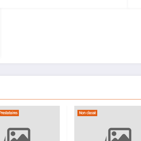
Non classé
Actu.
La Poste
N