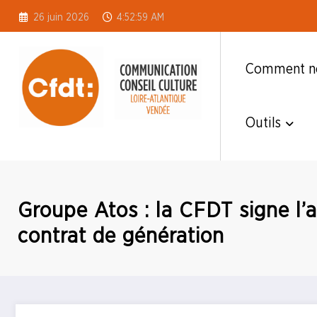
Aller
26 juin 2026
4:53:00 AM
au
contenu
Comment no
Outils
CFDT S3C 44-85
Groupe Atos : la CFDT signe l’a
contrat de génération