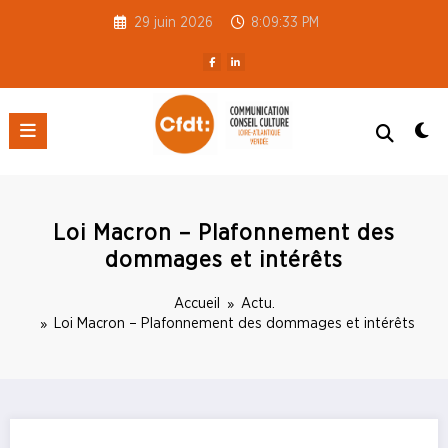
Aller
29 juin 2026
8:09:33 PM
au
contenu
CFDT S3C 44-85
Loi Macron – Plafonnement des
dommages et intérêts
Accueil
Actu.
Loi Macron – Plafonnement des dommages et intérêts