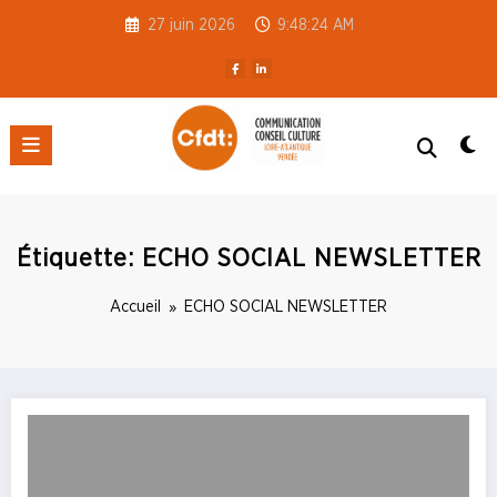
Aller
27 juin 2026
9:48:24 AM
au
contenu
CFDT S3C 44-85
Étiquette: ECHO SOCIAL NEWSLETTER
Accueil
ECHO SOCIAL NEWSLETTER