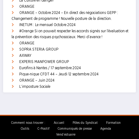
La Culture en danger!
ORANGE
ORANGE – Octobre 2024 – En direct des négociations GEPP :
Changement de programme ! Nouvelle posture de la direction.
INETUM : Le mensuel Octobre 2024
#Orange Si on pouvait respecter les accords signés sur l’évaluation et
la prévention des risques psychosociaux. Merci d’avance !
ORANGE
SOPRA STERIA GROUP
AXWAY
EXPERIS MANPOWER GROUP
Eurofins à Nantes / 17 septembre 2024
Pique-nique CFDT 44 – Jeudi 12 septembre 2024
ORANGE – Juin 2024
L’imposture Sociale
Comment nous trouver :
Accueil
Pôles du Syndicat
Formation
Outils
C-Positif
Communiqués de presse
Agenda
Vend’estuaire