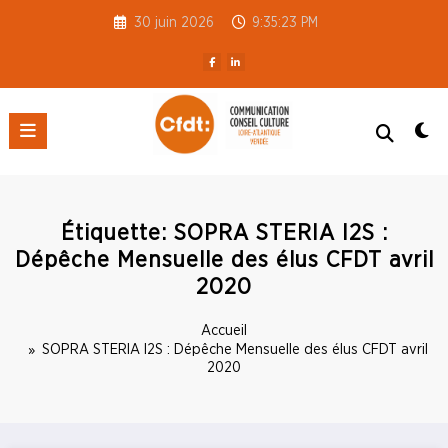
Aller
30 juin 2026
9:35:24 PM
au
contenu
CFDT S3C 44-85
Étiquette: SOPRA STERIA I2S :
Dépêche Mensuelle des élus CFDT avril
2020
Accueil
SOPRA STERIA I2S : Dépêche Mensuelle des élus CFDT avril
2020